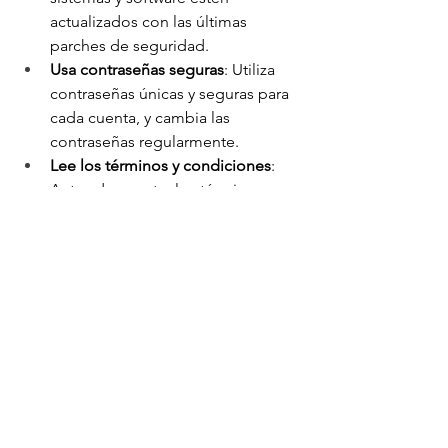
actualizados con las últimas 
parches de seguridad. 
Usa contraseñas seguras
: Utiliza 
contraseñas únicas y seguras para 
cada cuenta, y cambia las 
contraseñas regularmente. 
Lee los términos y condiciones
: 
Antes de aceptar los términos y 
condiciones de un sitio web o 
aplicación, asegúrate de entender 
qué información se está 
recopilando y cómo se utilizará. 
Mantén tu navegador y 
plugins actualizados
: Asegúrate de 
que tu navegador y plugins estén 
actualizados con las últimas 
versiones y parches de seguridad. 